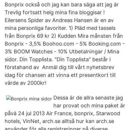
Bonprix också och jag kan bara säga att jag är
Trevlig fortsatt helg mina fina bloggisar !
Eilersens Spider av Andreas Hansen är en av
mina personliga favoriter. 1) Pläd med tassels
från Bonprix 69 kr 2) Kudden Mira månsten från
Bonprix - 3,5% Boohoo.com - 5% Booking.com -
3% BOOM Watches - 10% Utbetalningar / Mina
sidor. Din Topplista. "Din Topplista" består i
förstahand av Anmäl dig till vårt nyhetsbrev
idag för chansen att vinna ett presentkort till
värde av 2000kr!
Dessa är de allra senaste jag
har provat och mina paket är
påvä 24 jul 2013 Air France, bonprix, Starwood
hotels, VinNet, arch.se alltså hur kan arch.se
använder för alla registreringar på diverse