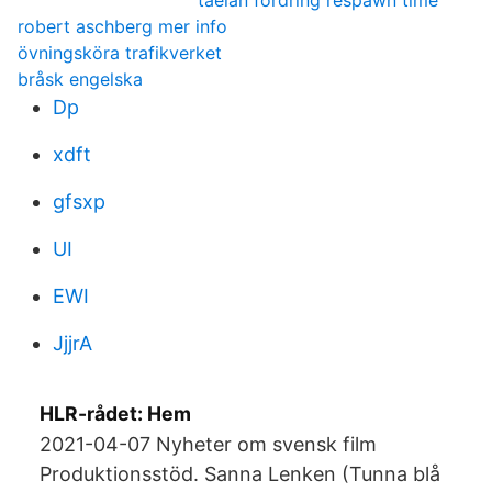
taelan fordring respawn time
robert aschberg mer info
övningsköra trafikverket
bråsk engelska
Dp
xdft
gfsxp
UI
EWI
JjjrA
HLR-rådet: Hem
2021-04-07 Nyheter om svensk film
Produktionsstöd. Sanna Lenken (Tunna blå