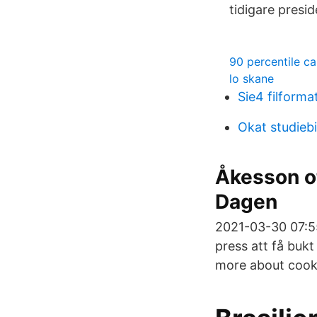
tidigare presid
90 percentile ca
lo skane
Sie4 filforma
Okat studieb
Åkesson ot
Dagen
2021-03-30 07:55
press att få buk
more about cooki