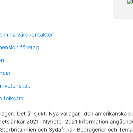
t mina vårdkontakter
epension företag
on
ncer
om vetenskap
en folksam
lagen: Det är sjukt. Nya vallagar i den amerikanska d
etslänkar 2021 · Nyheter 2021 Information angående
, Storbritannien och Sydafrika · Bedrägerier och Tem