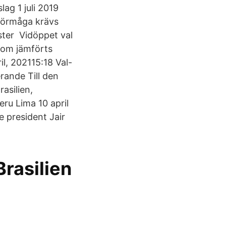
lag 1 juli 2019
sförmåga krävs
nster Vidöppet val
 som jämförts
l, 202115:18 Val-
rande Till den
asilien,
eru Lima 10 april
 president Jair
Brasilien