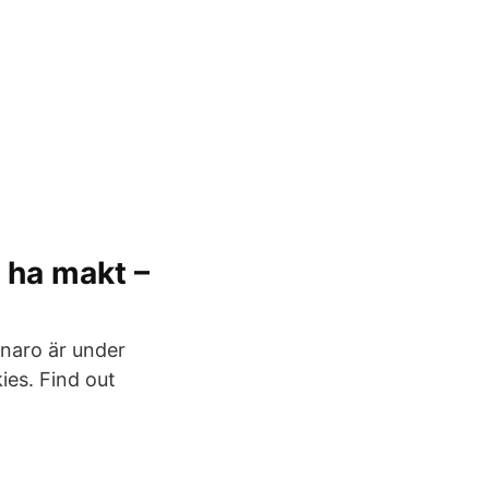
l ha makt –
onaro är under
ies. Find out