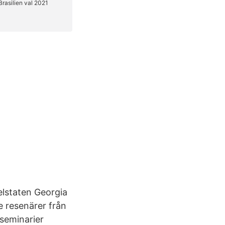
elstaten Georgia
 resenärer från
aseminarier