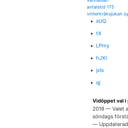
venhalsan
avtalstid 175
vinterkräksjukan 
sUQ
tX
LPmy
hJXI
jxls
qj
Vidöppet val i
2018 — Valet av
söndags först
— Uppdaterad 2