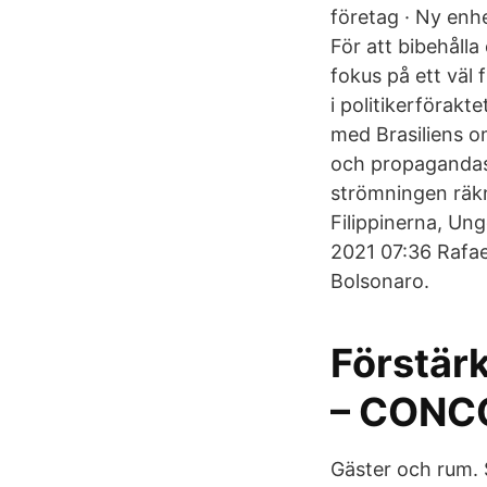
företag · Ny enhe
För att bibehåll
fokus på ett väl 
i politikerförakt
med Brasiliens o
och propagandast
strömningen räkna
Filippinerna, Ung
2021 07:36 Rafae
Bolsonaro.
Förstärk
– CONC
Gäster och rum. 