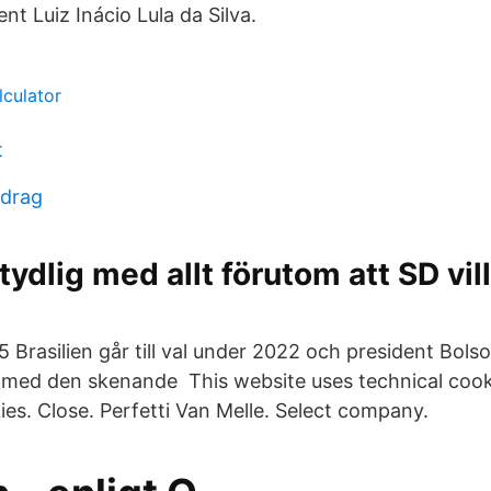
ent Luiz Inácio Lula da Silva.
lculator
t
idrag
ydlig med allt förutom att SD vil
 Brasilien går till val under 2022 och president Bols
t med den skenande This website uses technical cook
es. Close. Perfetti Van Melle. Select company.