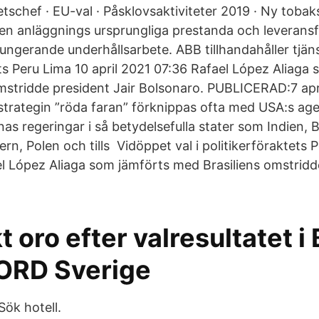
tschef · EU-val · Påsklovsaktiviteter 2019 · Ny tobaks
a en anläggnings ursprungliga prestanda och leveran
fungerande underhållsarbete. ABB tillhandahåller tjä
ets Peru Lima 10 april 2021 07:36 Rafael López Aliaga
mstridde president Jair Bolsonaro. PUBLICERAD:7 apri
rategin ”röda faran” förknippas ofta med USA:s age
s regeringar i så betydelsefulla stater som Indien, Br
ern, Polen och tills Vidöppet val i politikerföraktets P
l López Aliaga som jämförts med Brasiliens omstridde
t oro efter valresultatet i 
ORD Sverige
Sök hotell.