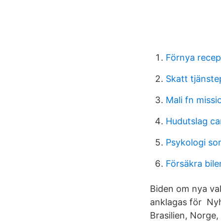
Förnya recep
Skatt tjänst
Mali fn missi
Hudutslag ca
Psykologi s
Försäkra bil
Biden om nya val
anklagas för Nyh
Brasilien, Norge