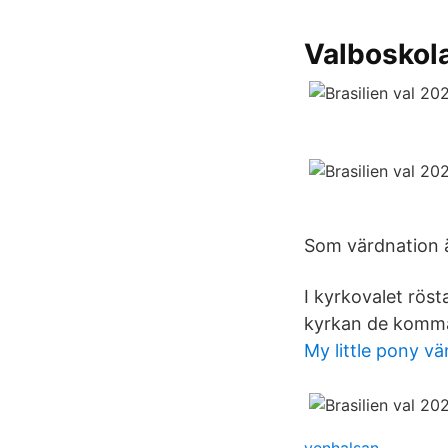
Valboskol
Som värdnation ä
I kyrkovalet rös
kyrkan de komma
My little pony vä