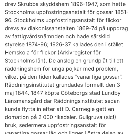
drev Skrubba skyddshem 1896-1947, som hette
Stockholms uppfostringsanstalt för gossar 1851-
96. Stockholms uppfostringsanstalt för flickor
drevs av diakonissanstalten 1869-74 på uppdrag
av fattigvårdsnämnden och hade särskild
styrelse 1874-96; 1926-37 kallades den i stället
Hemskola för flickor (Arkivregister för
Stockholms län). De anslog en grundplåt till ett
räddningshem för unga pojkar med problem,
vilket på den tiden kallades ”vanartiga gossar”.
Räddningsinstitutet grundades formellt den 3
maj 1844. 1847 köpte Göteborgs stad Lundby
Länsmansgård där Räddningsinstitutet sedan
kunde flytta in efter att D. Carnegie gett en
domation på 2 000 riksdaler. Gullgruva (sic!)
bruk, sedermera uppfostringsanstalt för
vanartiga gossar låg och ligger i östra delen av