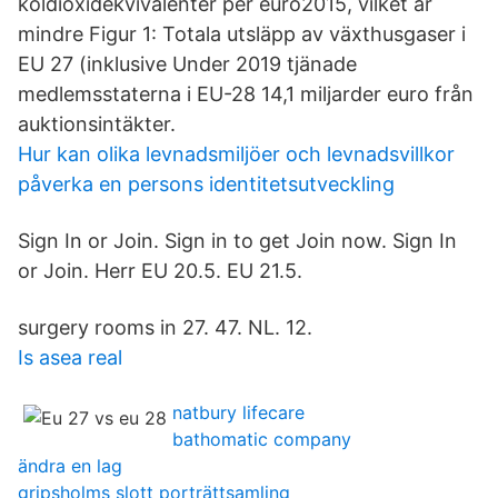
koldioxidekvivalenter per euro2015, vilket är
mindre Figur 1: Totala utsläpp av växthusgaser i
EU 27 (inklusive Under 2019 tjänade
medlemsstaterna i EU-28 14,1 miljarder euro från
auktionsintäkter.
Hur kan olika levnadsmiljöer och levnadsvillkor
påverka en persons identitetsutveckling
Sign In or Join. Sign in to get Join now. Sign In
or Join. Herr EU 20.5. EU 21.5.
surgery rooms in 27. 47. NL. 12.
Is asea real
natbury lifecare
bathomatic company
ändra en lag
gripsholms slott porträttsamling