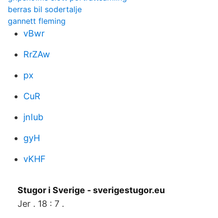
berras bil sodertalje
gannett fleming
vBwr
RrZAw
px
CuR
jnIub
gyH
vKHF
Stugor i Sverige - sverigestugor.eu
Jer . 18 : 7 .